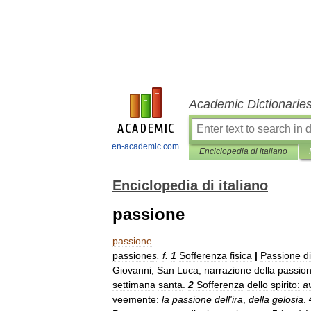
Academic Dictionarie
en-academic.com
Enciclopedia di italiano
Enciclopedia di italiano
passione
passione
passione
s
.
f
.
1
Sofferenza
fisica
|
Passione
di
Giovanni
,
San
Luca
,
narrazione
della
passio
settimana
santa
.
2
Sofferenza
dello
spirito:
a
veemente:
la
passione
dell
'
ira
,
della
gelosia
.