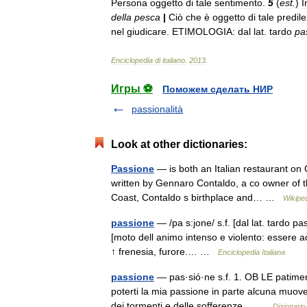
Persona
oggetto
di
tale
sentimento
.
5
(
est
.
)
I
della
pesca
|
Ciò
che
è
oggetto
di
tale
predil
nel
giudicare
.
ETIMOLOGIA:
dal
lat
.
tardo
pa
Enciclopedia
di
italiano
.
2013
.
Игры ⚽
Поможем сделать НИР
passionalità
Look at other dictionaries:
Passione
— is both an Italian restaurant on 
written by Gennaro Contaldo, a co owner of the
Coast, Contaldo s birthplace and… …
Wikipe
passione
— /pa s:jone/ s.f. [dal lat. tardo pass
[moto dell animo intenso e violento: essere a
↑ frenesia, furore.… …
Enciclopedia Italiana
passione
— pas·sió·ne s.f. 1. OB LE patiment
poterti la mia passione in parte alcuna muove
dei tormenti e delle sofferenze… …
Dizionario 