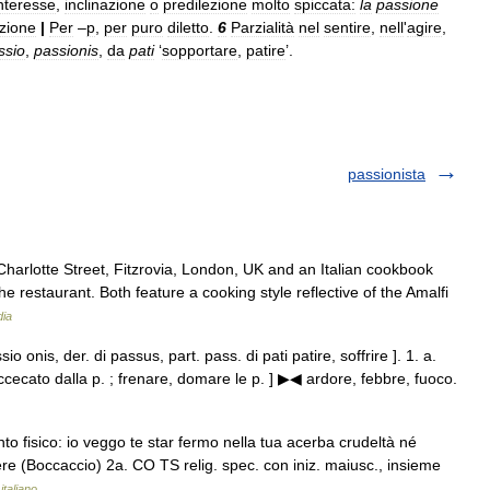
nteresse
,
inclinazione
o
predilezione
molto
spiccata:
la
passione
ezione
|
Per
–
p
,
per
puro
diletto
.
6
Parzialità
nel
sentire
,
nell
'
agire
,
ssio
,
passionis
,
da
pati
‘
sopportare
,
patire
’.
passionista
Charlotte Street, Fitzrovia, London, UK and an Italian cookbook
 restaurant. Both feature a cooking style reflective of the Amalfi
dia
io onis, der. di passus, part. pass. di pati patire, soffrire ]. 1. a.
ccecato dalla p. ; frenare, domare le p. ] ▶◀ ardore, febbre, fuoco.
o fisico: io veggo te star fermo nella tua acerba crudeltà né
re (Boccaccio) 2a. CO TS relig. spec. con iniz. maiusc., insieme
italiano