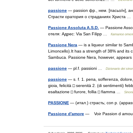
passione
— passion фр., нем. [пасьо/н], анг
Страсти оратория о страданиях Христа 
Passione Assoluta A.S.D.
— Passione Assol
отеля: Адрес: Via San Filipp …
Каталог отел
Passione Nera
— is a liqueur similar to S
Limoncello).It has a strength of 38% and its c
Sambuca. Passione Nera, however, appea
passione
— pl.f. passioni …
Dizionario dei sinon
passione
— s. f. 1. pena, sofferenza, dolor
gioia, felicità □ serenità 2. (di sentimenti) fe
esaltazione □ furore, follia □ fiamma …
Sinoni
PASSIONE
— (итал.) страсть; con p. (appa
Passione d'amore
— Voir Passion d am