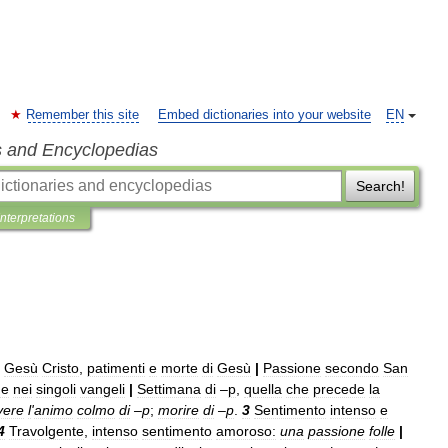
Remember this site
Embed dictionaries into your website
EN
s and Encyclopedias
Search!
Interpretations
Gesù
Cristo
,
patimenti
e
morte
di
Gesù
|
Passione
secondo
San
ne
nei
singoli
vangeli
|
Settimana
di
–
p
,
quella
che
precede
la
vere
l
'
animo
colmo
di
–
p
;
morire
di
–
p
.
3
Sentimento
intenso
e
4
Travolgente
,
intenso
sentimento
amoroso:
una
passione
folle
|