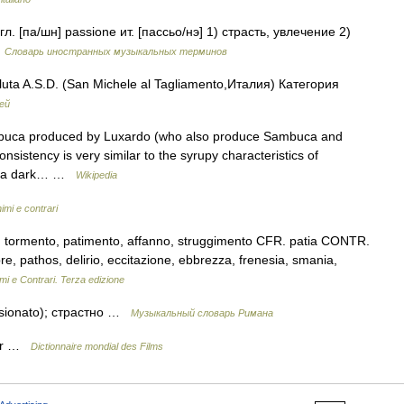
л. [па/шн] passione ит. [пассьо/нэ] 1) страсть, увлечение 2)
…
Словарь иностранных музыкальных терминов
uta A.S.D. (San Michele al Tagliamento,Италия) Категория
ей
ambuca produced by Luxardo (who also produce Sambuca and
onsistency is very similar to the syrupy characteristics of
rs a dark… …
Wikipedia
imi e contrari
e, tormento, patimento, affanno, struggimento CFR. patia CONTR.
bbre, pathos, delirio, eccitazione, ebbrezza, frenesia, smania,
mi e Contrari. Terza edizione
ssionato); страстно …
Музыкальный словарь Римана
our …
Dictionnaire mondial des Films